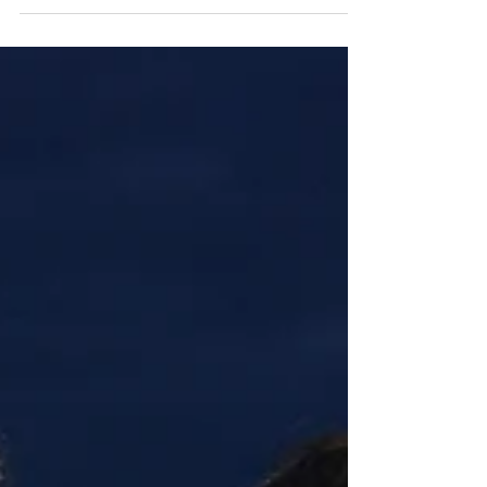
Descubra como escolher o
melhor fotógrafo para
casamento
Neo Santana | Fotógrafo de Casamentos em Salvador
www.neosantanafotocasamento.com Não adianta uma
linda festa se as lembranças do...