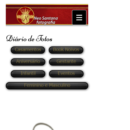
Diário de Fotos
Casamentos
Book Noivos
Aniversário
Gestante
Infantil
Eventos
Feminino e Masculino