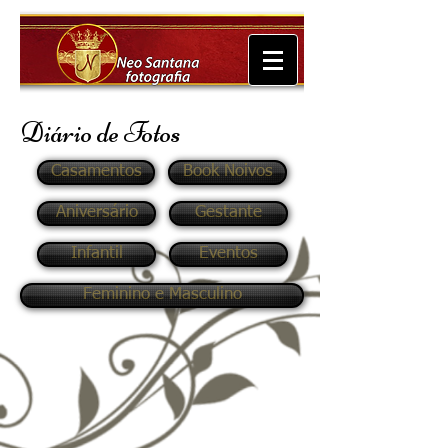
Diário de Fotos
Casamentos
Book Noivos
Aniversário
Gestante
Infantil
Eventos
Feminino e Masculino