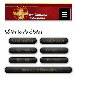
Diário de Fotos
Casamentos
Book Noivos
Aniversário
Gestante
Infantil
Eventos
Feminino e Masculino