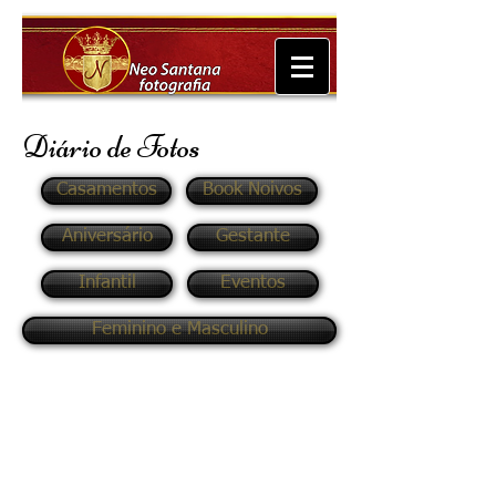
Diário de Fotos
Casamentos
Book Noivos
Aniversário
Gestante
Infantil
Eventos
Feminino e Masculino