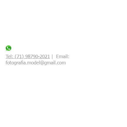
Tel: (71) 98790-2021
| Email:
fotografia.model@gmail.com
Clique aqui e siga-me
© 2022 Direitos reservados a Neo Santana
Diário de Fotos
Blogger Feed