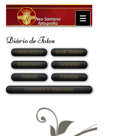
Diário de Fotos
Casamentos
Book Noivos
Aniversário
Gestante
Infantil
Eventos
Feminino e Masculino