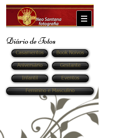
Diário de Fotos
Casamentos
Book Noivos
Aniversário
Gestante
Infantil
Eventos
Feminino e Masculino